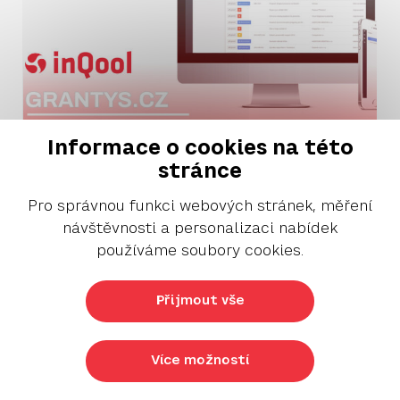
Informace o cookies na této
stránce
Pro správnou funkci webových stránek, měření
návštěvnosti a personalizaci nabídek
používáme soubory cookies.
Technické řešení pro správu grantových
programů je téma, které řeší řada
organizací v neziskovém sektoru. Z podnětu
Přijmout vše
Nadace Partnerství jsme vyvinuli Grantys,
tedy informační systém, který bude
pokrývat grantovou agendu. Přestože byl
Více možností
určen primárně pro nadace, našel využití i na